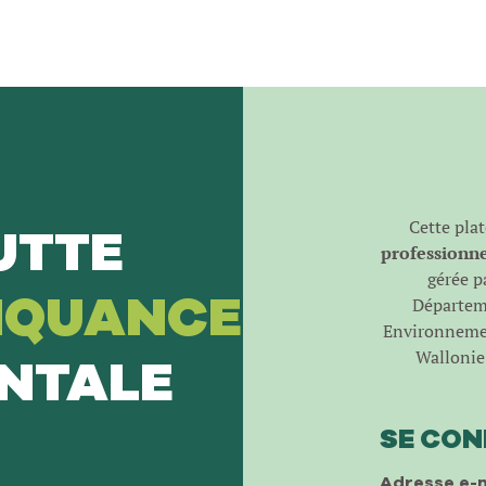
Cette pla
UTTE
professionnel
gérée pa
NQUANCE
Départeme
Environnemen
Wallonie 
NTALE
SE CO
Adresse e-m