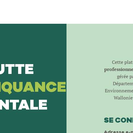
Cette pla
UTTE
professionnel
gérée pa
NQUANCE
Départeme
Environnemen
Wallonie 
NTALE
SE CO
Adresse e-m