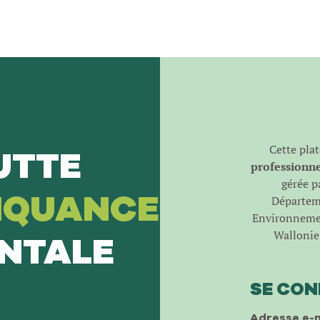
Cette pla
UTTE
professionnel
gérée pa
NQUANCE
Départeme
Environnemen
Wallonie 
NTALE
SE CO
Adresse e-m