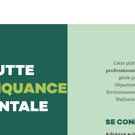
Cette pla
UTTE
professionnel
gérée pa
NQUANCE
Départeme
Environnemen
Wallonie 
NTALE
SE CO
Adresse e-m