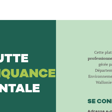
Cette pla
UTTE
professionnel
gérée pa
NQUANCE
Départeme
Environnemen
Wallonie 
NTALE
SE CO
Adresse e-m