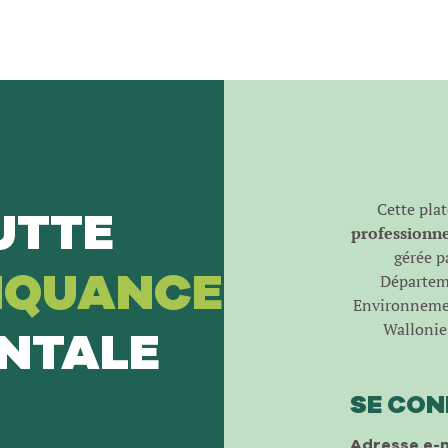
Cette pla
UTTE
professionnel
gérée pa
NQUANCE
Départeme
Environnemen
Wallonie 
NTALE
SE CO
Adresse e-m