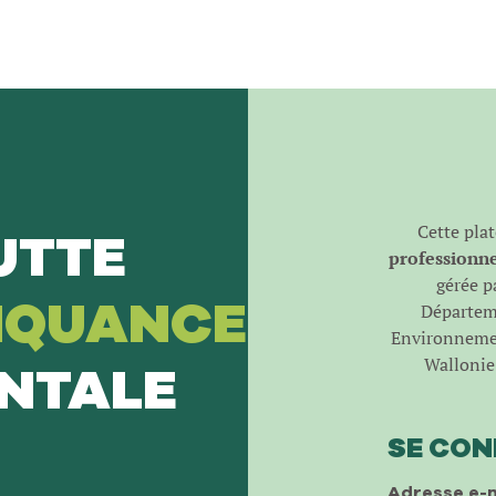
Cette pla
UTTE
professionnel
gérée pa
NQUANCE
Départeme
Environnemen
Wallonie 
NTALE
SE CO
Adresse e-m