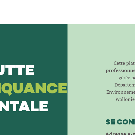
Cette pla
UTTE
professionnel
gérée pa
NQUANCE
Départeme
Environnemen
Wallonie 
NTALE
SE CO
Adresse e-m