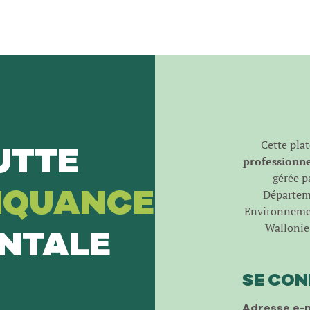
Cette pla
UTTE
professionnel
gérée pa
NQUANCE
Départeme
Environnemen
Wallonie 
NTALE
SE CO
Adresse e-m