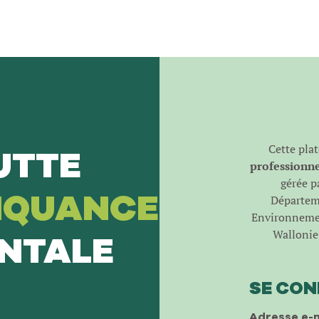
Cette pla
UTTE
professionnel
gérée pa
NQUANCE
Départeme
Environnemen
Wallonie 
NTALE
SE CO
Adresse e-m